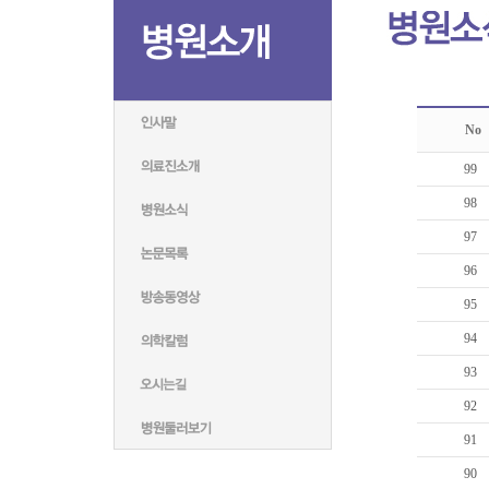
No
99
98
97
96
95
94
93
92
91
90